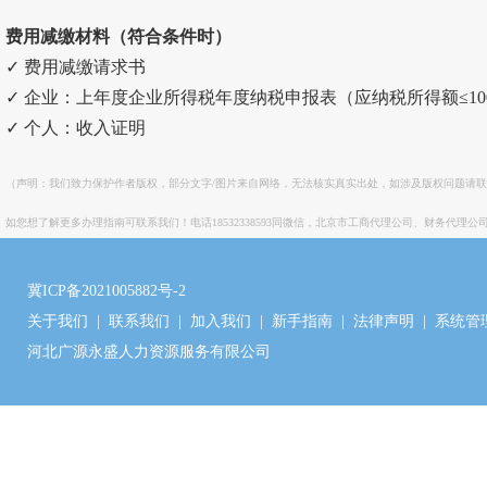
费用减缴材料（符合条件时）
✓ 费用减缴请求书
✓ 企业：上年度企业所得税年度纳税申报表（应纳税所得额≤10
✓ 个人：收入证明
（声明：我们致力保护作者版权，部分文字/图片来自网络，无法核实真实出处，如涉及版权问题请
如您想了解更多办理指南可联系我们！电话18532338593同微信，北京市工商代理公司、财务代理公
冀ICP备2021005882号-2
关于我们
|
联系我们
|
加入我们
|
新手指南
|
法律声明
|
系统管
河北广源永盛人力资源服务有限公司